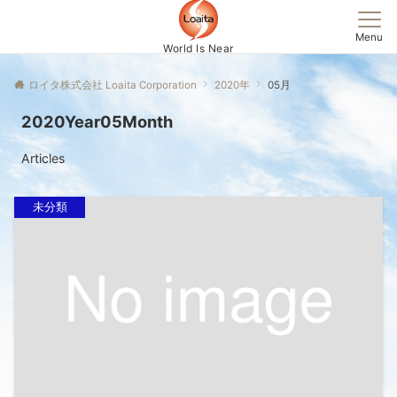
Menu
World Is Near
ロイタ株式会社 Loaita Corporation
2020年
05月
2020Year05Month
Articles
未分類