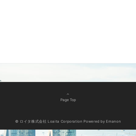
Page Top
© ロイタ株式会社 Loaita Corporation
Powered by
Emanon