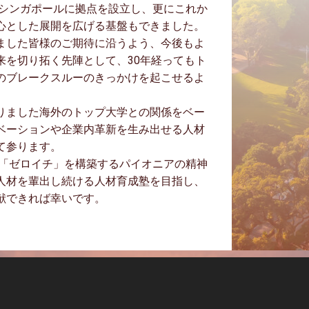
はシンガポールに拠点を設立し、更にこれか
心とした展開を広げる基盤もできました。
ました皆様のご期待に沿うよう、今後もよ
来を切り拓く先陣として、30年経ってもト
のブレークスルーのきっかけを起こせるよ
りました海外のトップ大学との関係をベー
ベーションや企業内革新を生み出せる人材
て参ります。
 「ゼロイチ」を構築するパイオニアの精神
人材を輩出し続ける人材育成塾を目指し、
献できれば幸いです。