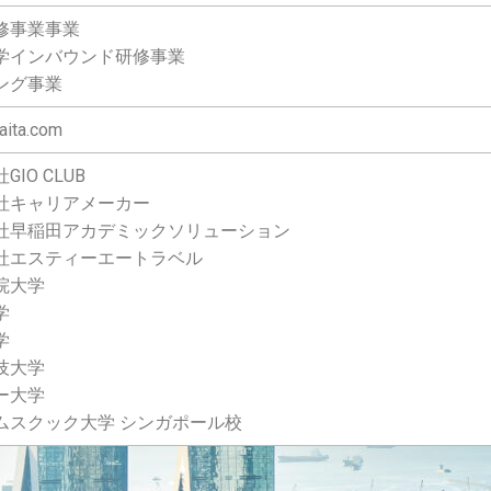
修事業事業
学インバウンド研修事業
ング事業
aita.com
GIO CLUB
社キャリアメーカー
社早稲田アカデミックソリューション
社エスティーエートラベル
院大学
学
学
技大学
ー大学
ムスクック大学 シンガポール校