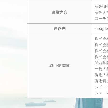
海外研
事業内容
海外大
コーチ
連絡先
info@lo
株式会社
株式会
株式会
株式会
関西学
取引先 業種
一橋大
香港大
香港科
シドニ
ジェー